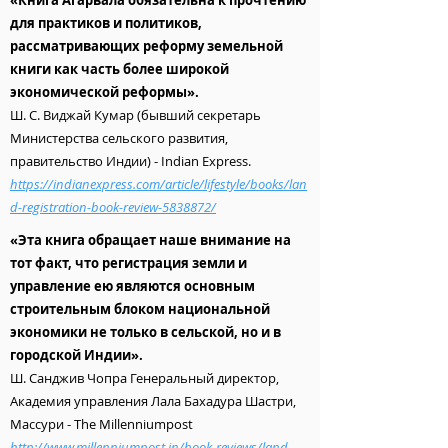
«Книга Агарвала обязательна к прочтению
для практиков и политиков,
рассматривающих реформу земельной
книги как часть более широкой
экономической реформы».
Ш. С. Виджай Кумар (бывший секретарь
Министерства сельского развития,
правительство Индии) - Indian Express.
https://indianexpress.com/article/lifestyle/books/lan
d-registration-book-review-5838872/
«Эта книга обращает наше внимание на
тот факт, что регистрация земли и
управление ею являются основным
строительным блоком национальной
экономики не только в сельской, но и в
городской Индии».
Ш. Санджив Чопра Генеральный директор,
Академия управления Лала Бахадура Шастри,
Массури - The Millenniumpost
http://www.millenniumpost.in/book-reviews/land-