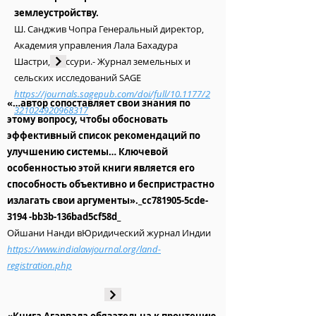
землеустройству.
Ш. Санджив Чопра Генеральный директор,
Академия управления Лала Бахадура
Шастри, Массури.- Журнал земельных и
сельских исследований SAGE
https://journals.sagepub.com/doi/full/10.1177/2
«…автор сопоставляет свои знания по
321024920968317
этому вопросу, чтобы обосновать
эффективный список рекомендаций по
улучшению системы… Ключевой
особенностью этой книги является его
способность объективно и беспристрастно
излагать свои аргументы»._cc781905-5cde-
3194 -bb3b-136bad5cf58d_
Ойшани Нанди в
Юридический журнал Индии
https://www.indialawjournal.org/land-
registration.php