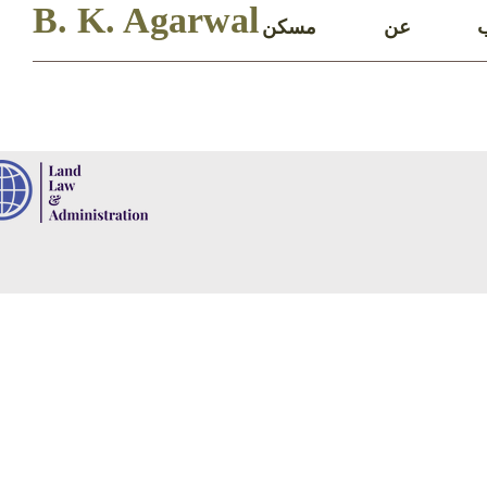
B. K. Agarwal
ب
عن
مسكن