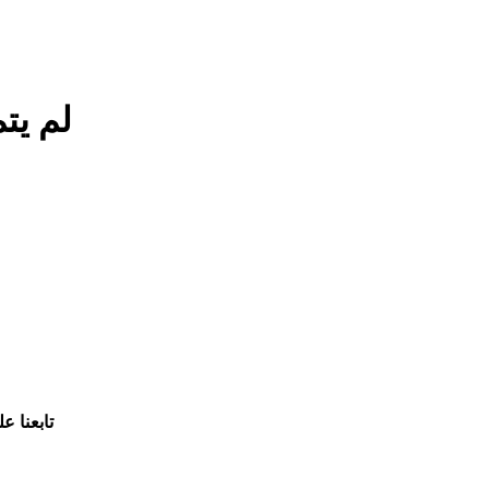
لم يت
تابعنا ع